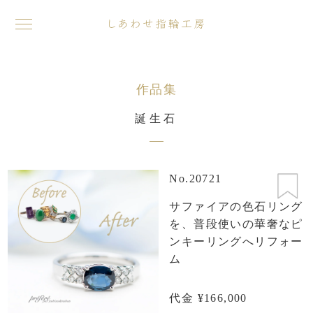
toggle
navigation
作品集
誕生石
No.20721
サファイアの色石リング
を、普段使いの華奢なピ
ンキーリングへリフォー
ム
代金 ¥166,000