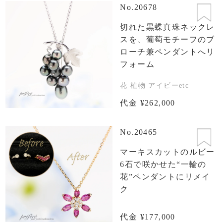
No.20678
切れた黒蝶真珠ネックレ
スを、葡萄モチーフのブ
ローチ兼ペンダントへリ
フォーム
花 植物 アイビーetc
代金 ¥262,000
No.20465
マーキスカットのルビー
6石で咲かせた“一輪の
花”ペンダントにリメイ
ク
代金 ¥177,000