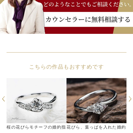
こちらの作品もおすすめです
ポー
桜の花びらモチーフの婚約指
花びら、葉っぱを入れた婚約
ラ