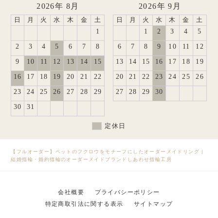
2026年 8月
2026年 9月
日
月
火
水
木
金
土
日
月
火
水
木
金
土
1
1
2
3
4
5
2
3
4
5
6
7
8
6
7
8
9
10
11
12
9
10
11
12
13
14
15
13
14
15
16
17
18
19
16
17
18
19
20
21
22
20
21
22
23
24
25
26
23
24
25
26
27
28
29
27
28
29
30
30
31
定休日
【フルオーダー】ペットのフクロウをモチーフにしたオーダーメイドリング
|
結婚指輪・婚約指輪のオーダーメイドブランドしあわせ指輪工房
会社概要
プライバシーポリシー
特定商取引法に関する表示
サイトマップ