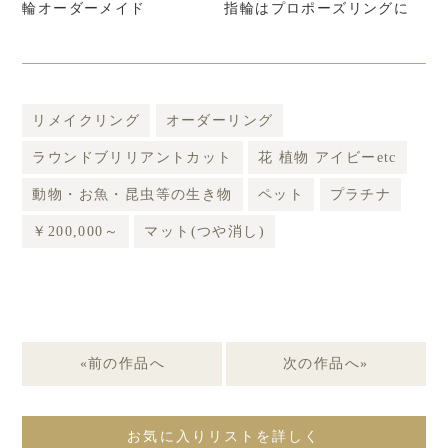
ド
輪オーダーメイド
指輪はプロポーズリングに
ダ
リメイクリング
オーダーリング
ラウンドブリリアントカット
花 植物 アイビーetc
動物・お魚・昆虫等の生き物
ペット
プラチナ
￥200,000～
マット(つや消し)
«前の作品へ
次の作品へ»
お気に入りリストを詳しく