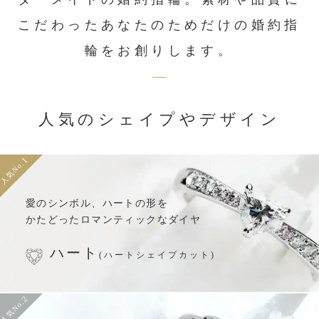
こだわったあなたのためだけの婚約指
輪をお創りします。
人気のシェイプやデザイン
1
人気No.
愛のシンボル、
ハートの形を
かたどった
ロマンティックなダイヤ
ハート
(ハートシェイプカット)
2
人気No.