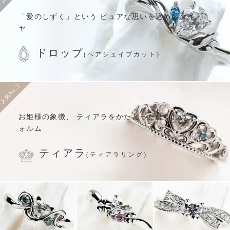
「愛のしずく」という ピュアな思いを込めた
ダイ
ヤ
ドロップ
(ペアシェイプカット)
3
人気No.
お姫様の象徴、 ティアラをかたどった
愛らしいフ
ォルム
ティアラ
(ティアラリング)