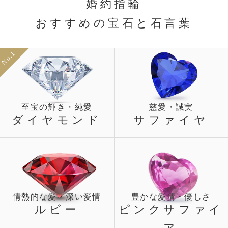
婚約指輪
おすすめの宝石と石言葉
No.1
至宝の輝き・純愛
慈愛・誠実
ダイヤモンド
サファイヤ
情熱的な愛・深い愛情
豊かな愛情・優しさ
ルビー
ピンクサファイ