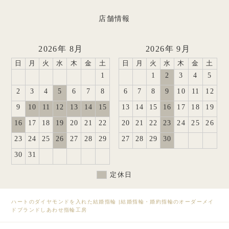
店舗情報
2026年 8月
2026年 9月
日
月
火
水
木
金
土
日
月
火
水
木
金
土
1
1
2
3
4
5
2
3
4
5
6
7
8
6
7
8
9
10
11
12
9
10
11
12
13
14
15
13
14
15
16
17
18
19
16
17
18
19
20
21
22
20
21
22
23
24
25
26
23
24
25
26
27
28
29
27
28
29
30
30
31
定休日
ハートのダイヤモンドを入れた結婚指輪
|
結婚指輪・婚約指輪のオーダーメイ
ドブランドしあわせ指輪工房