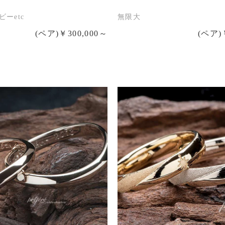
ビーetc
無限大
(ペア)￥300,000～
(ペア)