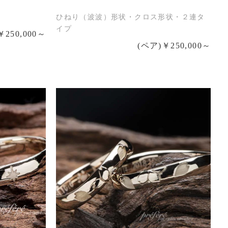
ひねり（波波）形状・クロス形状・２連タ
イプ
￥250,000～
(ペア)￥250,000～