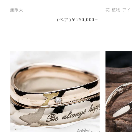
無限大
花 植物 アイ
(ペア)￥250,000～