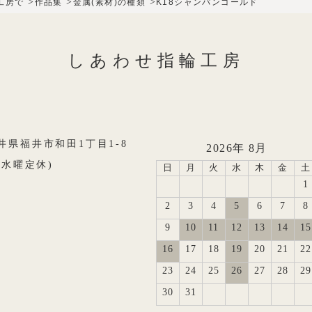
>
>
>
工房で
作品集
金属(素材)の種類
K18シャンパンゴールド
しあわせ指輪工房
8福井県福井市和田1丁目1-8
2026年 8月
0(水曜定休)
日
月
火
水
木
金
土
1
2
3
4
5
6
7
8
9
10
11
12
13
14
15
16
17
18
19
20
21
22
23
24
25
26
27
28
29
30
31