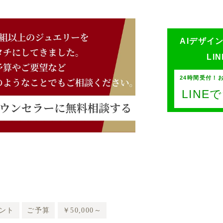
AIデザイ
LI
24時間受付！
LIN
ント
ご予算
￥50,000～