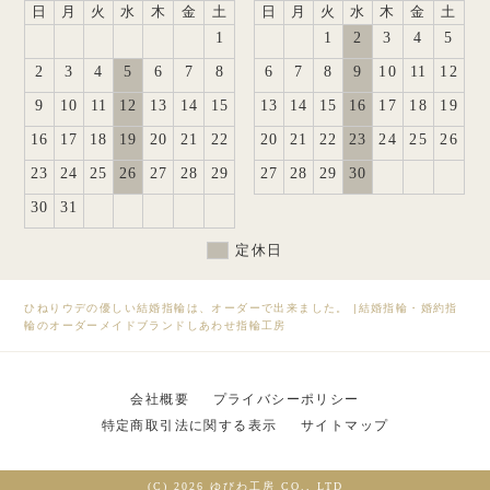
日
月
火
水
木
金
土
日
月
火
水
木
金
土
1
1
2
3
4
5
2
3
4
5
6
7
8
6
7
8
9
10
11
12
9
10
11
12
13
14
15
13
14
15
16
17
18
19
16
17
18
19
20
21
22
20
21
22
23
24
25
26
23
24
25
26
27
28
29
27
28
29
30
30
31
定休日
ひねりウデの優しい結婚指輪は、オーダーで出来ました。
|
結婚指輪・婚約指
輪のオーダーメイドブランドしあわせ指輪工房
会社概要
プライバシーポリシー
特定商取引法に関する表示
サイトマップ
(C) 2026 ゆびわ工房 CO., LTD