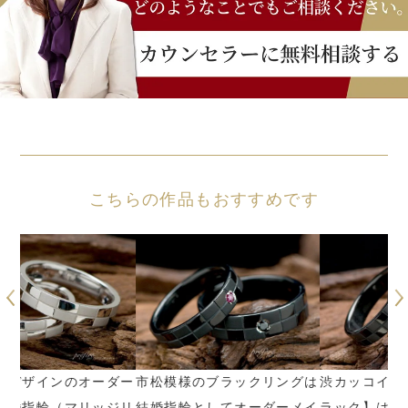
こちらの作品もおすすめです
ダー
市松模様のブラックリングは
渋カッコイイ【ブラック×ブ
家
ジリ
結婚指輪としてオーダーメイ
ラック】はブラックリング
ザ