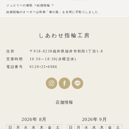
>
>
ジュエリーの種類
結婚指輪
結婚指輪のオーダーは和柄「麻の葉」を全周に手彫りしました
しあわせ指輪工房
住所
〒918-8238福井県福井市和田1丁目1-8
営業時間
10:30～18:30(水曜定休)
電話番号
0120•23•6986
店舗情報
2026年 8月
2026年 9月
日
月
火
水
木
金
土
日
月
火
水
木
金
土