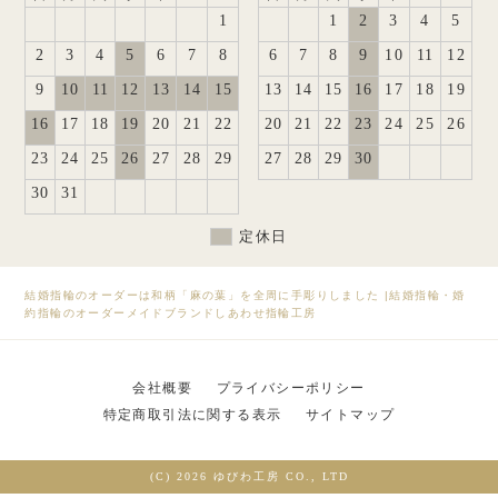
1
1
2
3
4
5
2
3
4
5
6
7
8
6
7
8
9
10
11
12
9
10
11
12
13
14
15
13
14
15
16
17
18
19
16
17
18
19
20
21
22
20
21
22
23
24
25
26
23
24
25
26
27
28
29
27
28
29
30
30
31
定休日
結婚指輪のオーダーは和柄「麻の葉」を全周に手彫りしました
|
結婚指輪・婚
約指輪のオーダーメイドブランドしあわせ指輪工房
会社概要
プライバシーポリシー
特定商取引法に関する表示
サイトマップ
(C) 2026 ゆびわ工房 CO., LTD