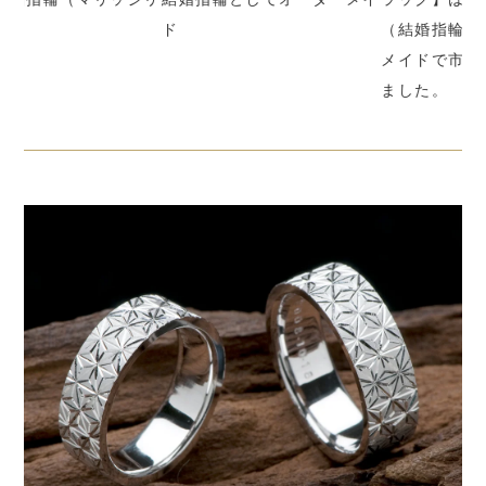
ド
（結婚指輪）としてオーダー
ジ
メイドで市松模様でお作りし
ました。