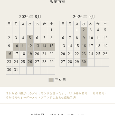
店舗情報
2026年 8月
2026年 9月
日
月
火
水
木
金
土
日
月
火
水
木
金
土
1
1
2
3
4
5
2
3
4
5
6
7
8
6
7
8
9
10
11
12
9
10
11
12
13
14
15
13
14
15
16
17
18
19
16
17
18
19
20
21
22
20
21
22
23
24
25
26
23
24
25
26
27
28
29
27
28
29
30
30
31
定休日
母から受け継がれるダイヤモンドを使ったオリジナル婚約指輪
|
結婚指輪・
婚約指輪のオーダーメイドブランドしあわせ指輪工房
会社概要
プライバシーポリシー