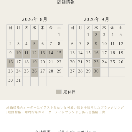
店舗情報
2026年 8月
2026年 9月
日
月
火
水
木
金
土
日
月
火
水
木
金
土
1
1
2
3
4
5
2
3
4
5
6
7
8
6
7
8
9
10
11
12
9
10
11
12
13
14
15
13
14
15
16
17
18
19
16
17
18
19
20
21
22
20
21
22
23
24
25
26
23
24
25
26
27
28
29
27
28
29
30
30
31
定休日
結婚指輪のオーダーはイラストみたいな可愛い龍を手彫りしたブラックリング
|
結婚指輪・婚約指輪のオーダーメイドブランドしあわせ指輪工房
会社概要
プライバシーポリシー