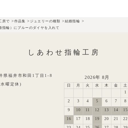
>
>
>
>
工房で
作品集
ジュエリーの種類
結婚指輪
婚指輪）にブルーのダイヤを入れて
しあわせ指輪工房
8福井県福井市和田1丁目1-8
2026年 8月
0(水曜定休)
日
月
火
水
木
金
土
1
2
3
4
5
6
7
8
9
10
11
12
13
14
15
16
17
18
19
20
21
22
23
24
25
26
27
28
29