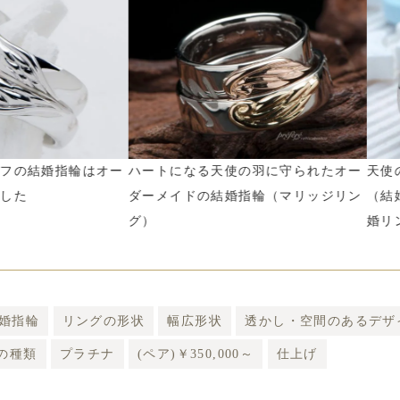
婚指輪はオー
ハートになる天使の羽に守られたオー
天使の羽モ
ダーメイドの結婚指輪（マリッジリン
（結婚リン
グ）
婚リング）
婚指輪
リングの形状
幅広形状
透かし・空間のあるデザ
)の種類
プラチナ
(ペア)￥350,000～
仕上げ