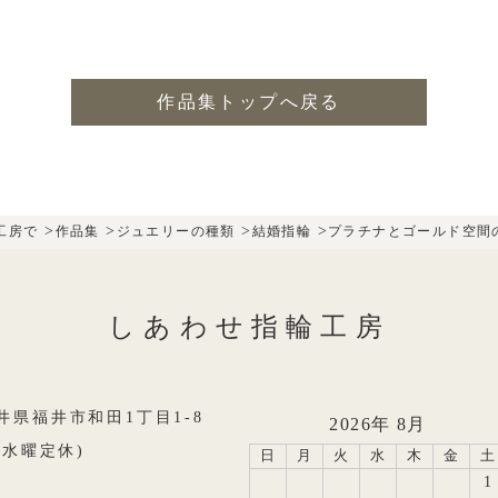
作品集トップへ戻る
>
>
>
>
工房で
作品集
ジュエリーの種類
結婚指輪
プラチナとゴールド空間
しあわせ指輪工房
8福井県福井市和田1丁目1-8
2026年 8月
0(水曜定休)
日
月
火
水
木
金
土
1