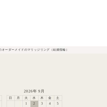
のオーダーメイドのマリッジリング（結婚指輪）
2026年 9月
日
月
火
水
木
金
土
1
2
3
4
5