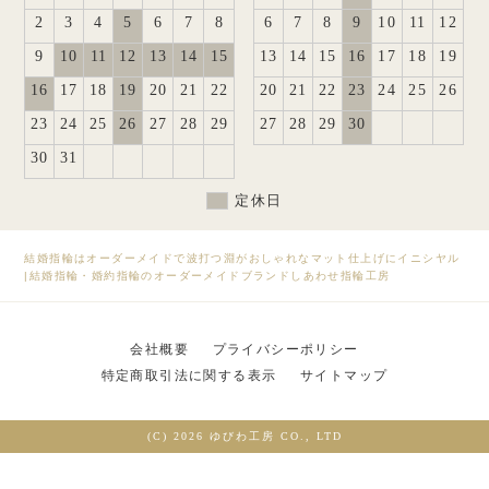
2
3
4
5
6
7
8
6
7
8
9
10
11
12
9
10
11
12
13
14
15
13
14
15
16
17
18
19
16
17
18
19
20
21
22
20
21
22
23
24
25
26
23
24
25
26
27
28
29
27
28
29
30
30
31
定休日
結婚指輪はオーダーメイドで波打つ淵がおしゃれなマット仕上げにイニシヤル
|
結婚指輪・婚約指輪のオーダーメイドブランドしあわせ指輪工房
会社概要
プライバシーポリシー
特定商取引法に関する表示
サイトマップ
(C) 2026 ゆびわ工房 CO., LTD