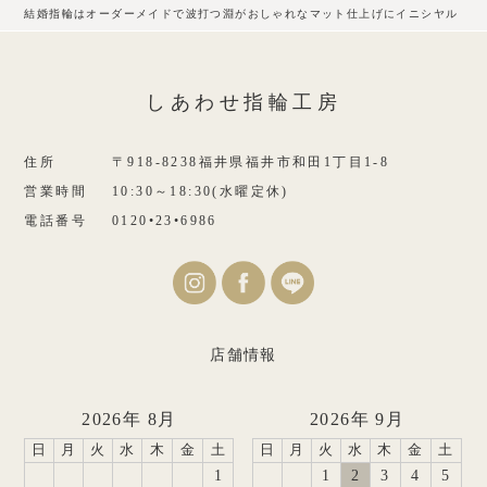
結婚指輪はオーダーメイドで波打つ淵がおしゃれなマット仕上げにイニシヤル
しあわせ指輪工房
住所
〒918-8238福井県福井市和田1丁目1-8
営業時間
10:30～18:30(水曜定休)
電話番号
0120•23•6986
店舗情報
2026年 8月
2026年 9月
日
月
火
水
木
金
土
日
月
火
水
木
金
土
1
1
2
3
4
5