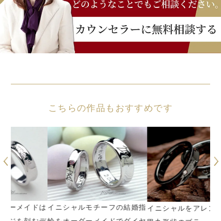
こちらの作品もおすすめです
ドは
イニシャルモチーフの結婚指
結
イニシャルをアレンジした逆