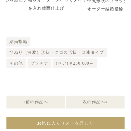
むデ
輪をオーダーメイドでダイヤ
で
甲丸形状のブラックリングは
を入れ鏡面仕上げ
入
オーダー結婚指輪
結婚指輪
ひねり（波波）形状・クロス形状・２連タイプ
その他
プラチナ
(ペア)￥250,000～
«前の作品へ
次の作品へ»
お気に入りリストを詳しく