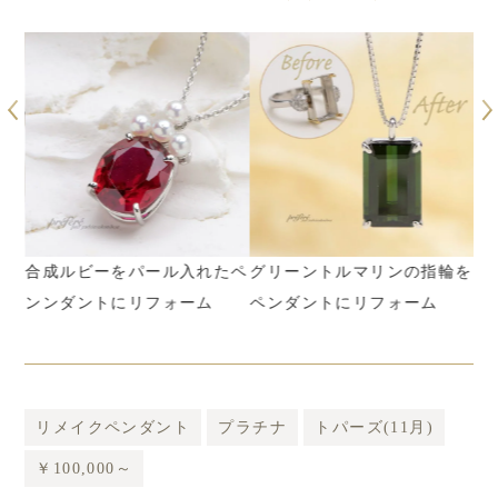
【
ッ
ダン
合成ルビーをパール入れたペ
グリーントルマリンの指輪を
オ
ンンダントにリフォーム
ペンダントにリフォーム
リメイクペンダント
プラチナ
トパーズ(11月)
￥100,000～