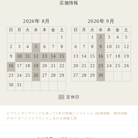
店舗情報
2026年 8月
2026年 9月
日
月
火
水
木
金
土
日
月
火
水
木
金
土
1
1
2
3
4
5
2
3
4
5
6
7
8
6
7
8
9
10
11
12
9
10
11
12
13
14
15
13
14
15
16
17
18
19
16
17
18
19
20
21
22
20
21
22
23
24
25
26
23
24
25
26
27
28
29
27
28
29
30
30
31
定休日
ピアスとダイヤリングを使って1本の指輪にリフォーム
|
結婚指輪・婚約指輪
のオーダーメイドブランドしあわせ指輪工房