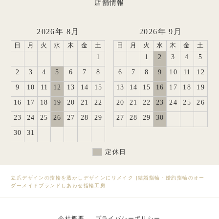
店舗情報
2026年 8月
2026年 9月
日
月
火
水
木
金
土
日
月
火
水
木
金
土
1
1
2
3
4
5
2
3
4
5
6
7
8
6
7
8
9
10
11
12
9
10
11
12
13
14
15
13
14
15
16
17
18
19
16
17
18
19
20
21
22
20
21
22
23
24
25
26
23
24
25
26
27
28
29
27
28
29
30
30
31
定休日
立爪デザインの指輪を透かしデザインにリメイク
|
結婚指輪・婚約指輪のオー
ダーメイドブランドしあわせ指輪工房
会社概要
プライバシーポリシー