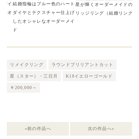
ダイ
結婚指輪はブルー色のハート
ブ
星が輝くオーダーメイドのマ
をオ
ダイヤとテクスチャー仕上げ
ヤ
リッジリング（結婚リング）
したオシャレなオーダーメイ
ー
ド
リメイクリング
ラウンドブリリアントカット
星（スター）・三日月
K18イエローゴールド
￥200,000～
«前の作品へ
次の作品へ»