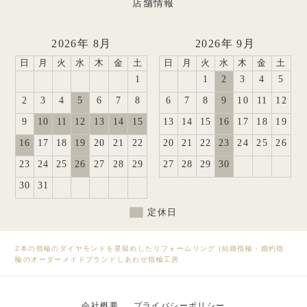
店舗情報
2026年 8月
2026年 9月
日
月
火
水
木
金
土
日
月
火
水
木
金
土
1
1
2
3
4
5
2
3
4
5
6
7
8
6
7
8
9
10
11
12
9
10
11
12
13
14
15
13
14
15
16
17
18
19
16
17
18
19
20
21
22
20
21
22
23
24
25
26
23
24
25
26
27
28
29
27
28
29
30
30
31
定休日
2本の指輪のダイヤモンドを星留めしたリフォームリング
|
結婚指輪・婚約指
輪のオーダーメイドブランドしあわせ指輪工房
会社概要
プライバシーポリシー