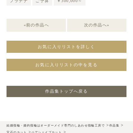
プラチナ
ご予算
￥300,000～
«前の作品へ
次の作品へ»
お気に入りリストを詳しく
お気に入りリストの中を見る
作品集トップへ戻る
>
>
結婚指輪・婚約指輪はオーダーメイド専門のしあわせ指輪工房で
作品集
>
>
宝石のカット
ペアシェイプカット