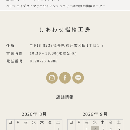
ペアシェイプダイヤとハワイアンジュエリー調の婚約指輪オーダー
しあわせ指輪工房
住所
〒918-8238福井県福井市和田1丁目1-8
営業時間
10:30～18:30(水曜定休)
電話番号
0120•23•6986
店舗情報
2026年 8月
2026年 9月
日
月
火
水
木
金
土
日
月
火
水
木
金
土
1
1
2
3
4
5