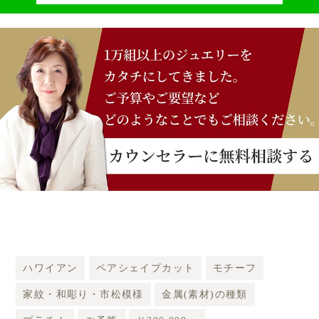
ハワイアン
ペアシェイプカット
モチーフ
家紋・和彫り・市松模様
金属(素材)の種類