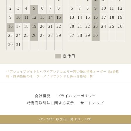
2
3
4
5
6
7
8
6
7
8
9
10
11
12
9
10
11
12
13
14
15
13
14
15
16
17
18
19
16
17
18
19
20
21
22
20
21
22
23
24
25
26
23
24
25
26
27
28
29
27
28
29
30
30
31
定休日
ペアシェイプダイヤとハワイアンジュエリー調の婚約指輪オーダー
|
結婚指
輪・婚約指輪のオーダーメイドブランドしあわせ指輪工房
会社概要
プライバシーポリシー
特定商取引法に関する表示
サイトマップ
(C) 2026 ゆびわ工房 CO., LTD