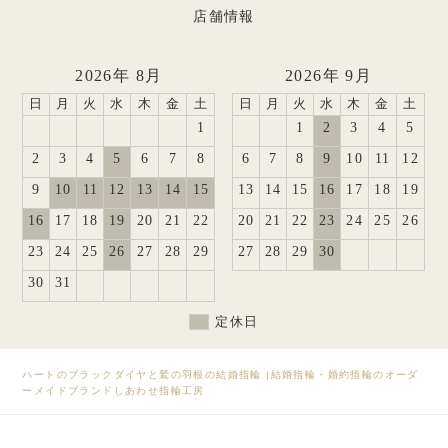
店舗情報
2026年 8月
2026年 9月
日
月
火
水
木
金
土
日
月
火
水
木
金
土
1
1
2
3
4
5
2
3
4
5
6
7
8
6
7
8
9
10
11
12
9
10
11
12
13
14
15
13
14
15
16
17
18
19
16
17
18
19
20
21
22
20
21
22
23
24
25
26
23
24
25
26
27
28
29
27
28
29
30
30
31
定休日
ハートのブラックダイヤと鷲の羽根の結婚指輪
|
結婚指輪・婚約指輪のオーダ
ーメイドブランドしあわせ指輪工房