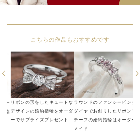
こちらの作品もおすすめです
リボンの形をしたキュートな
ラウンドのファンシーピンク
ゴー
静
デザインの婚約指輪をオーダ
ダイヤでお創りしたリボンモ
約指
ー
ーでサプライズプレゼント
チーフの婚約指輪はオーダー
ポ
メイド