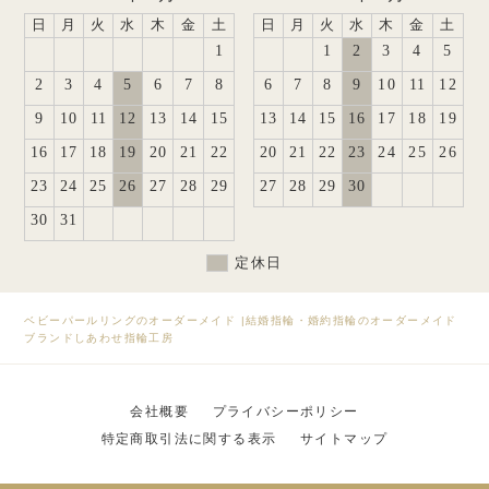
日
月
火
水
木
金
土
日
月
火
水
木
金
土
1
1
2
3
4
5
2
3
4
5
6
7
8
6
7
8
9
10
11
12
9
10
11
12
13
14
15
13
14
15
16
17
18
19
16
17
18
19
20
21
22
20
21
22
23
24
25
26
23
24
25
26
27
28
29
27
28
29
30
30
31
定休日
ベビーパールリングのオーダーメイド
|
結婚指輪・婚約指輪のオーダーメイド
ブランドしあわせ指輪工房
会社概要
プライバシーポリシー
特定商取引法に関する表示
サイトマップ