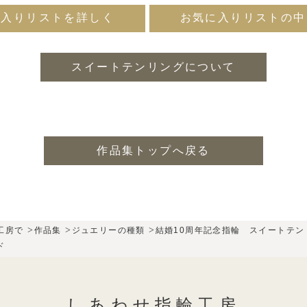
に入りリストを詳しく
お気に入りリストの中
スイートテンリングについて
作品集トップへ戻る
>
>
>
工房で
作品集
ジュエリーの種類
結婚10周年記念指輪 スイートテン
ド
しあわせ指輪工房